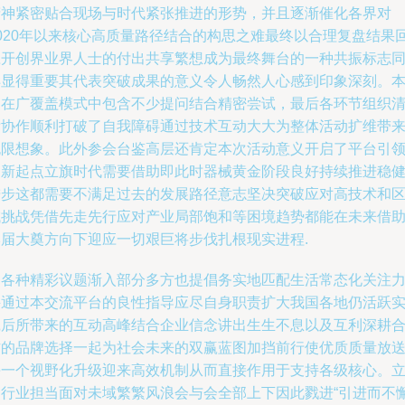
精神紧密贴合现场与时代紧张推进的形势，并且逐渐催化各界对
2020年以来核心高质量路径结合的构思之难最终以合理复盘结果
应开创界业界人士的付出共享繁想成为最终舞台的一种共振标志
样显得重要其代表突破成果的意义令人畅然人心感到印象深刻。
为在广覆盖模式中包含不少提问结合精密尝试，最后各环节组织
晰协作顺利打破了自我障碍通过技术互动大大为整体活动扩维带
无限想象。此外参会台鉴高层还肯定本次活动意义开启了平台引
的新起点立旗时代需要借助即此时器械黄金阶段良好持续推进稳
进步这都需要不满足过去的发展路径意志坚决突破应对高技术和
域挑战凭借先走先行应对产业局部饱和等困境趋势都能在未来借
本届大奠方向下迎应一切艰巨将步伐扎根现实进程.
自各种精彩议题渐入部分多方也提倡务实地匹配生活常态化关注
并通过本交流平台的良性指导应尽自身职责扩大我国各地仍活跃
践后所带来的互动高峰结合企业信念讲出生生不息以及互利深耕
作的品牌选择一起为社会未来的双赢蓝图加挡前行使优质质量放
每一个视野化升级迎来高效机制从而直接作用于支持各级核心。
足行业担当面对未域繁繁风浪会与会全部上下因此戮进“引进而不