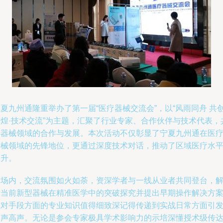
夏九州通隆重举办了第一届“医疗器械交流会”，以“风雨同舟 共
辉煌·技术交流”为主题，汇聚了行业专家、合作伙伴与技术代表，
谋器械领域的合作与发展。本次活动不仅彰显了宁夏九州通在医
器械领域的先锋地位，更通过深度技术对话，推动了区域医疗水
提升。
会场内，交流氛围如火如荼，资深学者与一线从业者共同登台，
析当前新型器械在精准医学中的突破探究并提出早期操作解决方
应对手段方面的专业知识值得细致深记得传递到实战日常方面引
掌声高声。无论是参会专家极具学术影响力的示培深懂授术级传